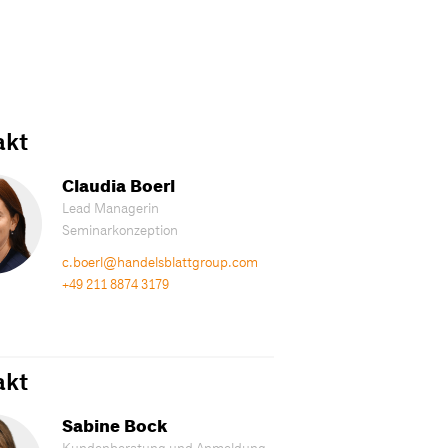
akt
Claudia Boerl
Lead Managerin
Seminarkonzeption
c.boerl@handelsblattgroup.com
+49 211 8874 3179
akt
Sabine Bock